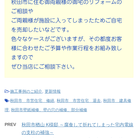
秋田市に住む御両親様の御宅のリフォームの
ご相談や
ご両親様が施設に入ってしまったためご自宅
を売却したいなどです。
色々なケースがございますが、その都度お客
様に合わせたご予算や作業行程をお組み致し
ますので
ぜひ当店にご相談下さい。
-
施工事例のご紹介
,
更新情報
-
秋田市 市営住宅 修繕
,
秋田市 市営住宅 退去
,
秋田市 建具修
理
,
秋田市壁紙補修、壁の穴の補修、部分補修
PREV
秋田市楢山 K様邸 ～腐食して折れてしまった宅内電線
の支柱の補強～