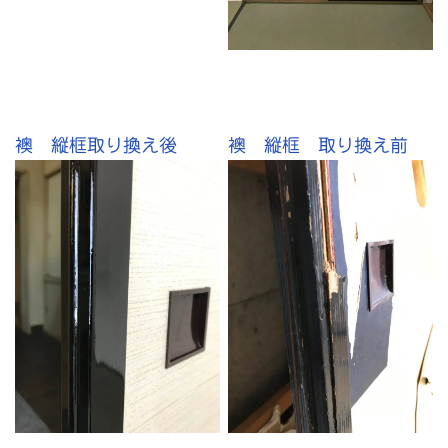
襖 縦框取り換え後
襖 縦框 取り換え前