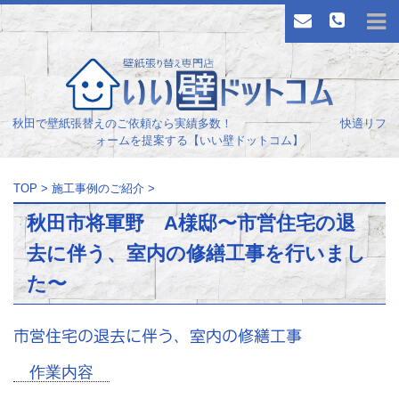
秋田で壁紙張替えのご依頼なら実績多数！ 快適リフ
ォームを提案する【いい壁ドットコム】
TOP
>
施工事例のご紹介
>
秋田市将軍野 A様邸〜市営住宅の退
去に伴う、室内の修繕工事を行いまし
た〜
市営住宅の退去に伴う、室内の修繕工事
作業内容