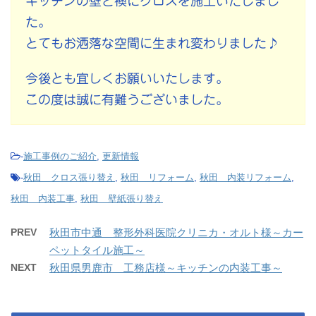
キッチンの壁と襖にクロスを施工いたしまし
た。
とてもお洒落な空間に生まれ変わりました♪
今後とも宜しくお願いいたします。
この度は誠に有難うございました。
-
施工事例のご紹介
,
更新情報
-
秋田 クロス張り替え
,
秋田 リフォーム
,
秋田 内装リフォーム
,
秋田 内装工事
,
秋田 壁紙張り替え
PREV
秋田市中通 整形外科医院クリニカ・オルト様～カー
ペットタイル施工～
NEXT
秋田県男鹿市 工務店様～キッチンの内装工事～