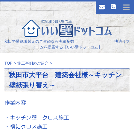
秋田で壁紙張替えのご依頼なら実績多数！ 快適リフ
ォームを提案する【いい壁ドットコム】
TOP
>
施工事例のご紹介
>
秋田市大平台 建築会社様～キッチン
壁紙張り替え～
作業内容
・キッチン壁 クロス施工
・襖にクロス施工