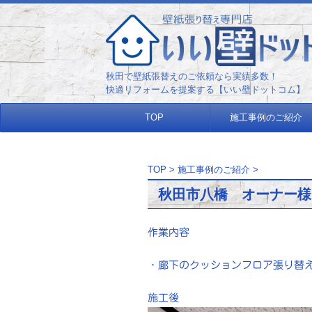
秋田で壁紙張替えのご依頼なら実
快適リフォームを提案する【いい壁ドットコム】
TOP
施工事例のご紹介
TOP
>
施工事例のご紹介
>
秋田市八橋 オーナー様
作業内容
・廊下のクッションフロア張り替
施工後