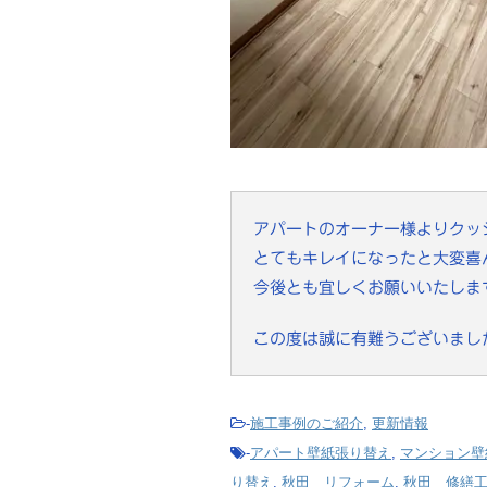
アパートのオーナー様よりクッ
とてもキレイになったと大変喜
今後とも宜しくお願いいたしま
この度は誠に有難うございまし
-
施工事例のご紹介
,
更新情報
-
アパート壁紙張り替え
,
マンション壁
り替え
,
秋田 リフォーム
,
秋田 修繕