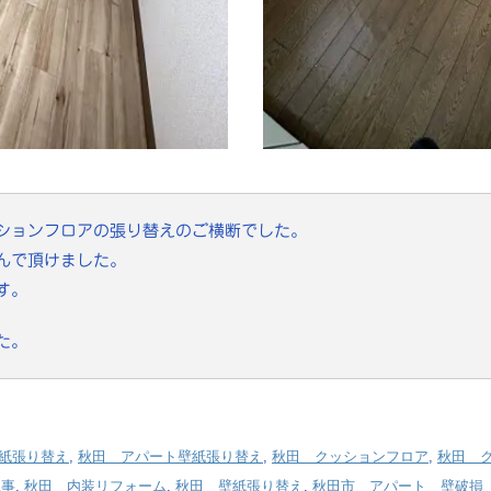
ションフロアの張り替えのご横断でした。
んで頂けました。
す。
た。
紙張り替え
,
秋田 アパート壁紙張り替え
,
秋田 クッションフロア
,
秋田 
工事
,
秋田 内装リフォーム
,
秋田 壁紙張り替え
,
秋田市 アパート 壁破損