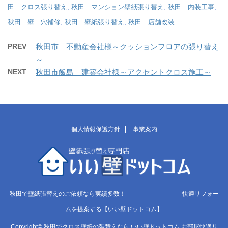
田 クロス張り替え
,
秋田 マンション壁紙張り替え
,
秋田 内装工事
,
秋田 壁 穴補修
,
秋田 壁紙張り替え
,
秋田 店舗改装
PREV
秋田市 不動産会社様～クッションフロアの張り替え
～
NEXT
秋田市飯島 建築会社様～アクセントクロス施工～
個人情報保護方針
事業案内
秋田で壁紙張替えのご依頼なら実績多数！ 快適リフォー
ムを提案する【いい壁ドットコム】
Copyright© 秋田でクロス壁紙の張替えなら いい壁ドットコム お部屋快適リ