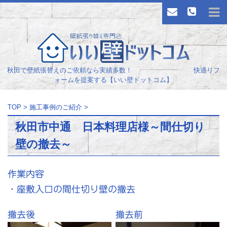
秋田で壁紙張替えのご依頼なら実績多数！ 快適リフ
ォームを提案する【いい壁ドットコム】
TOP
>
施工事例のご紹介
>
秋田市中通 日本料理店様～間仕切り
壁の撤去～
作業内容
・座敷入口の間仕切り壁の撤去
撤去後
撤去前