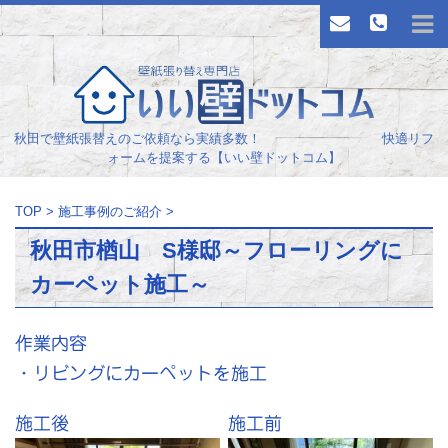
秋田で壁紙張替えのご依頼なら実績多数！ 快適リフ
ォームを提案する【いい壁ドットコム】
TOP
>
施工事例のご紹介
>
秋田市楢山 S様邸～フローリングに
カーペット施工～
作業内容
・リビングにカーペットを施工
施工後
施工前