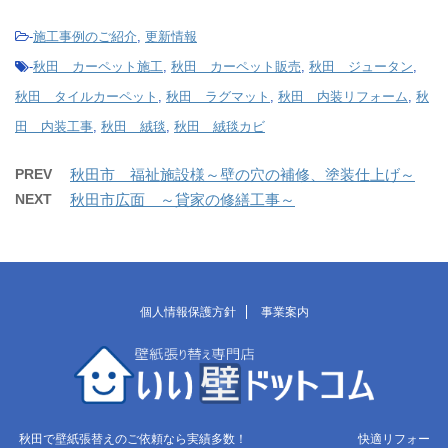
-
施工事例のご紹介
,
更新情報
-
秋田 カーペット施工
,
秋田 カーペット販売
,
秋田 ジュータン
,
秋田 タイルカーペット
,
秋田 ラグマット
,
秋田 内装リフォーム
,
秋
田 内装工事
,
秋田 絨毯
,
秋田 絨毯カビ
PREV
秋田市 福祉施設様～壁の穴の補修、塗装仕上げ～
NEXT
秋田市広面 ～貸家の修繕工事～
個人情報保護方針
事業案内
秋田で壁紙張替えのご依頼なら実績多数！ 快適リフォー