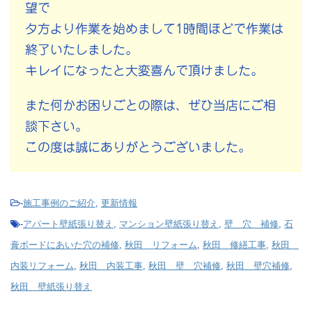
望で
夕方より作業を始めまして1時間ほどで作業は
終了いたしました。
キレイになったと大変喜んで頂けました。
また何かお困りごとの際は、ぜひ当店にご相
談下さい。
この度は誠にありがとうございました。
-
施工事例のご紹介
,
更新情報
-
アパート壁紙張り替え
,
マンション壁紙張り替え
,
壁 穴 補修
,
石
膏ボードにあいた穴の補修
,
秋田 リフォーム
,
秋田 修繕工事
,
秋田
内装リフォーム
,
秋田 内装工事
,
秋田 壁 穴補修
,
秋田 壁穴補修
,
秋田 壁紙張り替え