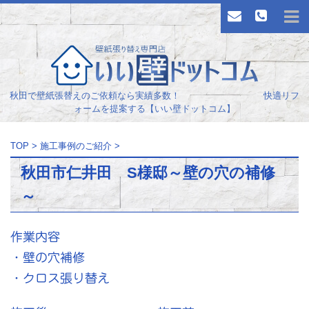
秋田で壁紙張替えのご依頼なら実績多数！ 快適リフ
ォームを提案する【いい壁ドットコム】
TOP
>
施工事例のご紹介
>
秋田市仁井田 S様邸～壁の穴の補修
～
作業内容
・壁の穴補修
・クロス張り替え