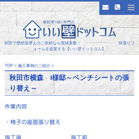
秋田で壁紙張替えのご依頼なら実績多数！ 快適リフ
ォームを提案する【いい壁ドットコム】
TOP
>
施工事例のご紹介
>
秋田市横森 I様邸～ベンチシートの張
り替え～
作業内容
・椅子の座面張り替え
施工後
施工前