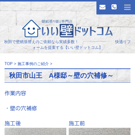
秋田で壁紙張替えのご依頼なら実績多数！ 快適リフ
ォームを提案する【いい壁ドットコム】
TOP
>
施工事例のご紹介
>
秋田市山王 A様邸～壁の穴補修～
作業内容
・壁の穴補修
施工後
施工前