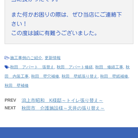
また何かお困りの際は、ぜひ当店にご連絡下
さい！
この度は誠に有難うございました。
-
施工事例のご紹介
,
更新情報
-
秋田 アパート 張替え
,
秋田 アパート修繕
,
秋田 修繕工事
,
秋
田 内装工事
,
秋田 壁穴補修
,
秋田 壁紙張り替え
,
秋田 壁紙補修
,
秋田 壁補修
PREV
潟上市昭和 K様邸～トイレ張り替え～
NEXT
秋田市 介護施設様～天井の張り替え～