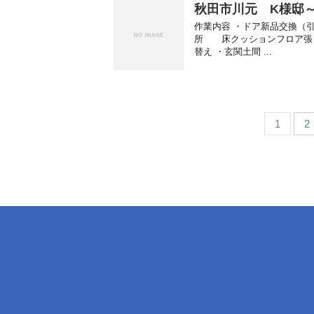
秋田市川元 K様邸
作業内容 ・ドア新品交換（
所 床クッションフロア張り
替え ・玄関土間 ...
1
2