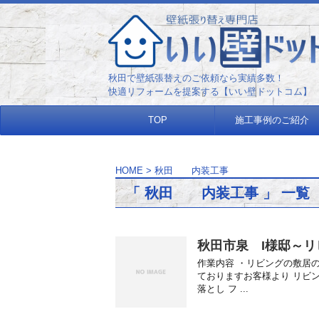
秋田で壁紙張替えのご依頼なら実
快適リフォームを提案する【いい壁ドットコム】
TOP
施工事例のご紹介
HOME
>
秋田 内装工事
「 秋田 内装工事 」 一覧
秋田市泉 I様邸～
作業内容 ・リビングの敷居の
ておりますお客様より リビ
落とし フ ...