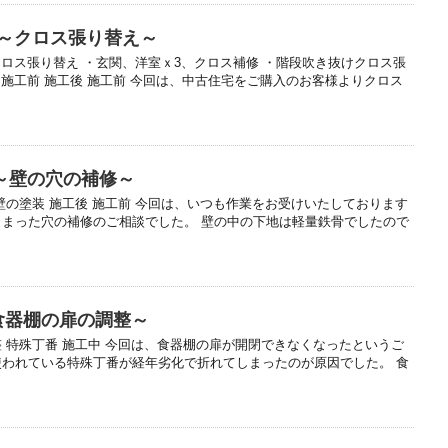
邸～クロス張り替え～
クロス張り替え ・玄関、洋室ｘ3、クロス補修 ・階段吹き抜けクロス張
後 施工前 施工後 施工前 今回は、中古住宅をご購入のお客様よりクロス
～壁の穴の補修～
壁の塗装 施工後 施工前 今回は、いつも作業をお受けいたしております
しまった穴の補修のご相談でした。 壁の中の下地は軽量鉄骨でしたので
食器棚の扉の調整～
整 特殊丁番 施工中 今回は、食器棚の扉が開閉できなくなったというご
使われている特殊丁番が経年劣化で折れてしまったのが原因でした。 食