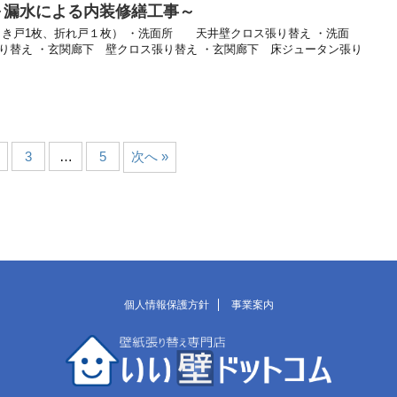
～漏水による内装修繕工事～
引き戸1枚、折れ戸１枚） ・洗面所 天井壁クロス張り替え ・洗面
替え ・玄関廊下 壁クロス張り替え ・玄関廊下 床ジュータン張り
3
…
5
次へ »
個人情報保護方針
事業案内