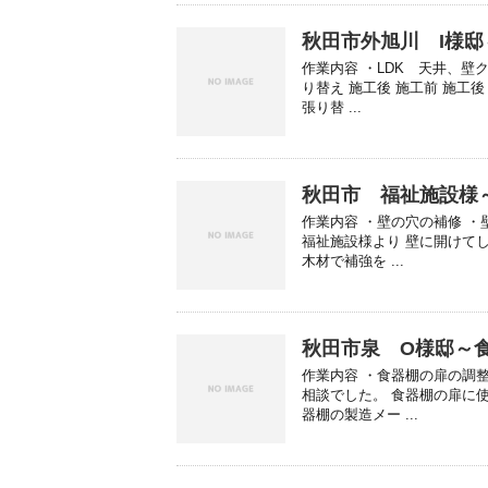
秋田市外旭川 I様
作業内容 ・LDK 天井、壁
り替え 施工後 施工前 施工
張り替 ...
秋田市 福祉施設様
作業内容 ・壁の穴の補修 ・
福祉施設様より 壁に開けて
木材で補強を ...
秋田市泉 O様邸～
作業内容 ・食器棚の扉の調
相談でした。 食器棚の扉に
器棚の製造メー ...