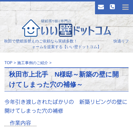
秋田で壁紙張替えのご依頼なら実績多数！ 快適リフ
ォームを提案する【いい壁ドットコム】
TOP
>
施工事例のご紹介
>
秋田市上北手 N様邸～新築の壁に開
けてしまった穴の補修～
今年引き渡しされたばかりの 新築リビングの壁に
開けてしまった穴の補修
作業内容