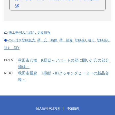
述
-
施工事例のご紹介
,
更新情報
-
のり付き壁紙販売
,
壁 穴 補修
,
壁 補修
,
壁紙張り替え
,
壁紙張り
替え DIY
PREV
秋田市八橋 K様邸～アパートの壁に開いた穴の部分
補修～
NEXT
秋田市横森 T様邸～IHクッキングヒーターの新品交
換～
個人情報保護方針
事業案内