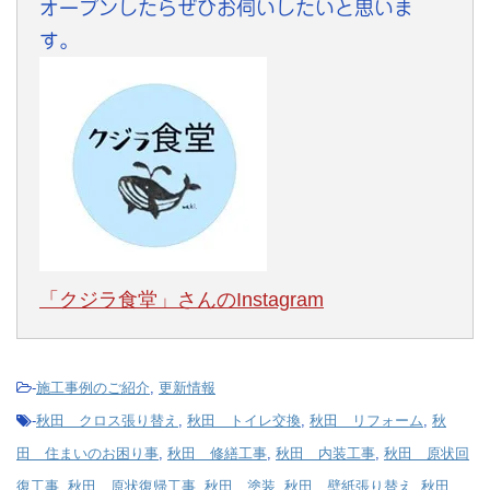
オープンしたらぜひお伺いしたいと思いま
す。
「クジラ食堂」さんのInstagram
-
施工事例のご紹介
,
更新情報
-
秋田 クロス張り替え
,
秋田 トイレ交換
,
秋田 リフォーム
,
秋
田 住まいのお困り事
,
秋田 修繕工事
,
秋田 内装工事
,
秋田 原状回
復工事
,
秋田 原状復帰工事
,
秋田 塗装
,
秋田 壁紙張り替え
,
秋田