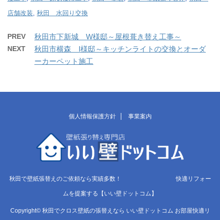
店舗改装
,
秋田 水回り交換
PREV
秋田市下新城 W様邸～屋根葺き替え工事～
NEXT
秋田市横森 I様邸～キッチンライトの交換とオーダ
ーカーペット施工
個人情報保護方針
事業案内
秋田で壁紙張替えのご依頼なら実績多数！ 快適リフォー
ムを提案する【いい壁ドットコム】
Copyright© 秋田でクロス壁紙の張替えなら いい壁ドットコム お部屋快適リ