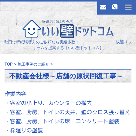
秋田で壁紙張替えのご依頼なら実績多数！ 快適リフ
ォームを提案する【いい壁ドットコム】
TOP
>
施工事例のご紹介
>
不動産会社様～店舗の原状回復工事～
作業内容
・客室の小上り、カウンターの撤去
・客室、厨房、トイレの天井、壁のクロス張り替え
・客室、厨房、トイレの床 コンクリート塗装
・枠廻りの塗装