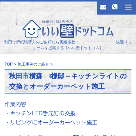
秋田で壁紙張替えのご依頼なら実績多数！ 快適リフ
ォームを提案する【いい壁ドットコム】
TOP
>
施工事例のご紹介
>
秋田市横森 I様邸～キッチンライトの
交換とオーダーカーペット施工
作業内容
・キッチンLED手元灯の交換
・リビングにオーダーカーペット施工