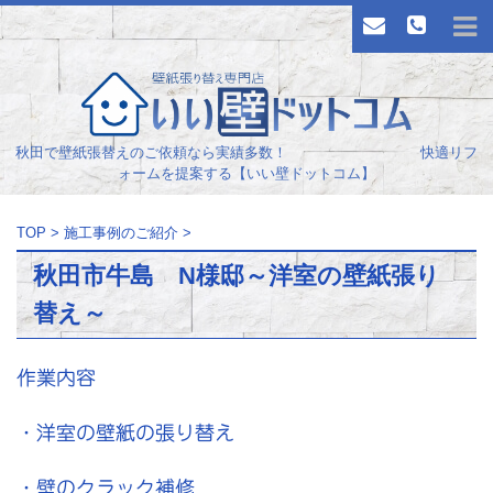
秋田で壁紙張替えのご依頼なら実績多数！ 快適リフ
ォームを提案する【いい壁ドットコム】
TOP
>
施工事例のご紹介
>
秋田市牛島 N様邸～洋室の壁紙張り
替え～
作業内容
・洋室の壁紙の張り替え
・壁のクラック補修