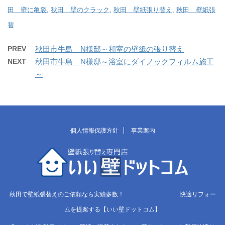
田 壁に亀裂
,
秋田 壁のクラック
,
秋田 壁紙張り替え
,
秋田 壁紙張
替
PREV
秋田市牛島 N様邸～和室の壁紙の張り替え
NEXT
秋田市牛島 N様邸～浴室にダイノックフィルム施工
～
個人情報保護方針
事業案内
秋田で壁紙張替えのご依頼なら実績多数！ 快適リフォー
ムを提案する【いい壁ドットコム】