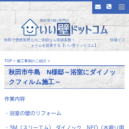
秋田で壁紙張替えのご依頼なら実績多数！ 快適リフ
ォームを提案する【いい壁ドットコム】
TOP
>
施工事例のご紹介
>
秋田市牛島 N様邸～浴室にダイノッ
クフィルム施工～
作業内容
・浴室の壁のリフォーム
・3M（スリーエム） ダイノック NEO（水廻り用