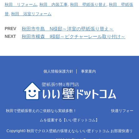
秋田 リフォーム
,
秋田 内装工事
,
秋田 壁紙張り替え
,
秋田 壁紙張
替
,
秋田 浴室リフォーム
PREV
秋田市牛島 N様邸～洋室の壁紙張り替え～
NEXT
秋田市横森 I様邸～ピクチャーレール取り付け～
個人情報保護方針
事業案内
秋田で壁紙張替えのご依頼なら実績多数！ 快適リフォー
ムを提案する【いい壁ドットコム】
Copyright© 秋田でクロス壁紙の張替えなら いい壁ドットコム お部屋快適リ