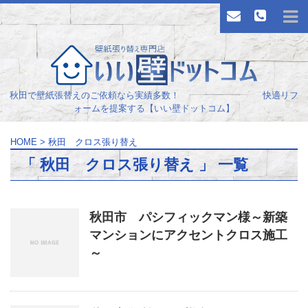
秋田で壁紙張替えのご依頼なら実績多数！ 快適リフ
ォームを提案する【いい壁ドットコム】
HOME
>
秋田 クロス張り替え
「 秋田 クロス張り替え 」 一覧
秋田市 パシフィックマン様～新築
マンションにアクセントクロス施工
～