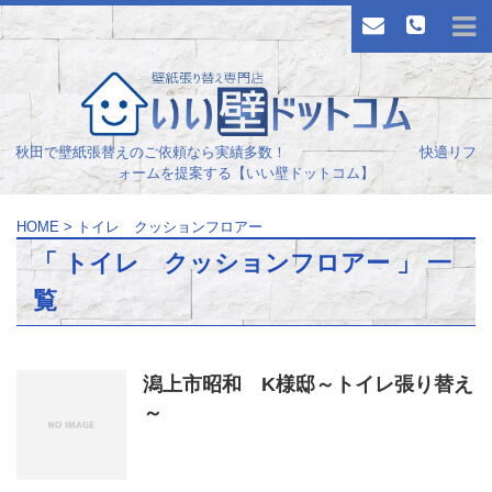
秋田で壁紙張替えのご依頼なら実績多数！ 快適リフ
ォームを提案する【いい壁ドットコム】
HOME
>
トイレ クッションフロアー
「 トイレ クッションフロアー 」 一
覧
潟上市昭和 K様邸～トイレ張り替え
～